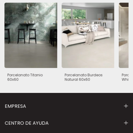
Porcelanato Titanio
Porcelanato Burdeos
Porce
60x60
Natural 60x60
White
EMPRESA
CENTRO DE AYUDA