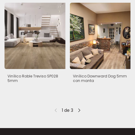
Vinílico Roble Treviso SP028
Vinílico Downward Dog 5mm
5mm
con manta
1
de
3