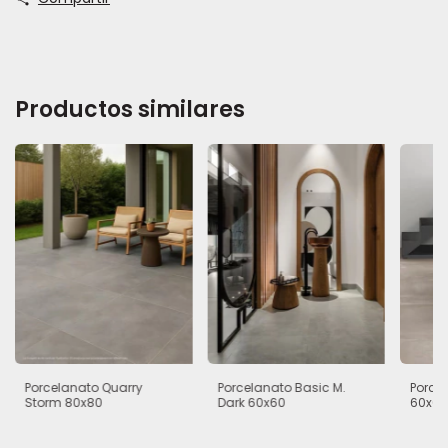
Productos similares
Porcelanato Quarry
Porcelanato Basic M.
Porcel
Storm 80x80
Dark 60x60
60x60