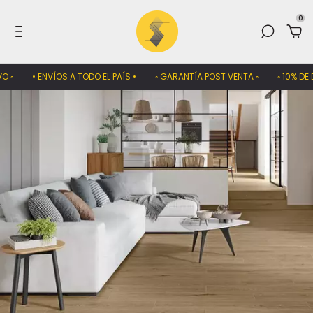
0
 ◦
• ENVÍOS A TODO EL PAÍS •
◦ GARANTÍA POST VENTA ◦
◦ 10% DE D