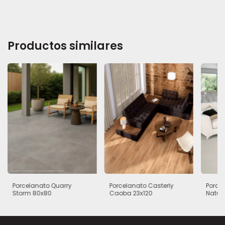
Productos similares
Porcelanato Quarry
Porcelanato Casterly
Porce
Storm 80x80
Caoba 23x120
Natur