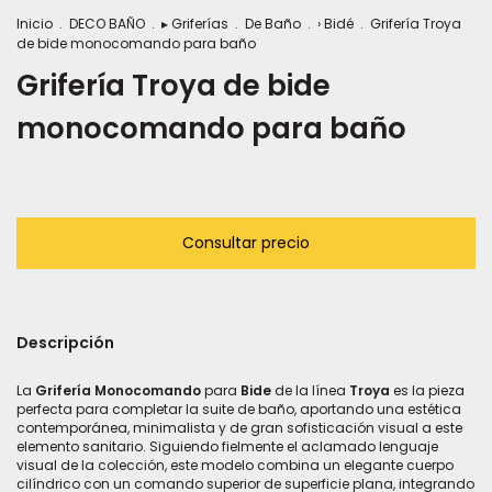
Inicio
.
DECO BAÑO
.
▸ Griferías
.
De Baño
.
› Bidé
.
Grifería Troya
de bide monocomando para baño
Grifería Troya de bide
monocomando para baño
Descripción
La
Grifería Monocomando
para
Bide
de la línea
Troya
es la pieza
perfecta para completar la suite de baño, aportando una estética
contemporánea, minimalista y de gran sofisticación visual a este
elemento sanitario. Siguiendo fielmente el aclamado lenguaje
visual de la colección, este modelo combina un elegante cuerpo
cilíndrico con un comando superior de superficie plana, integrando