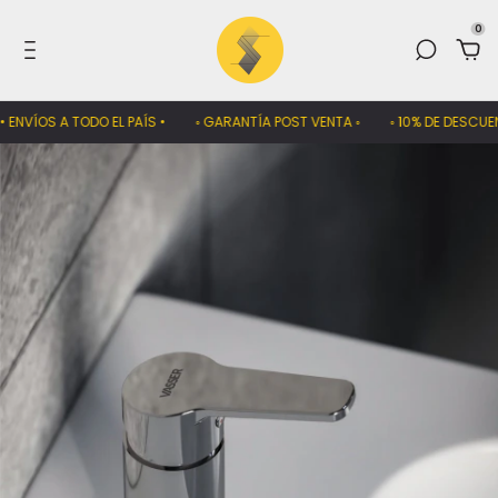
0
 ENVÍOS A TODO EL PAÍS •
◦ GARANTÍA POST VENTA ◦
◦ 10% DE DESCUENT