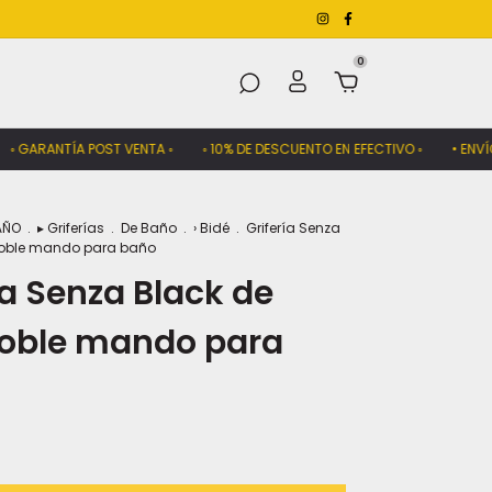
0
GARANTÍA POST VENTA ◦
◦ 10% DE DESCUENTO EN EFECTIVO ◦
• ENVÍOS A
AÑO
.
▸ Griferías
.
De Baño
.
› Bidé
.
Grifería Senza
doble mando para baño
ía Senza Black de
doble mando para