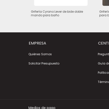
monocomando
Grifería Cyrano Lever de bide doble
Grifer
mando para baño
para 
EMPRESA
CENT
Quiénes Somos
Pregunt
Solicitar Presupuesto
Guía d
Polític
Términ
Medios de pago