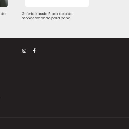
ndo
Grifería Kassia Black de bide
Grifería Cyran
monocomando para baño
mando para 
,