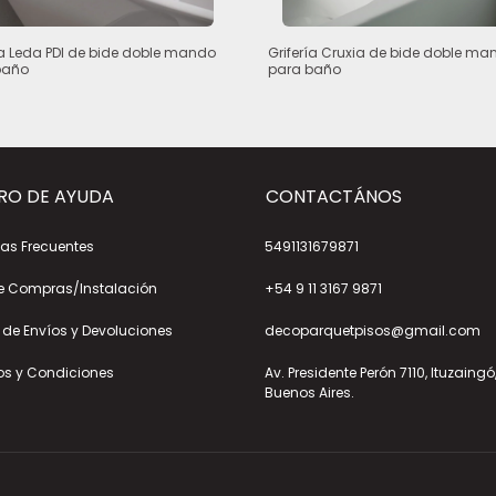
ía Leda PDI de bide doble mando
Grifería Cruxia de bide doble ma
baño
para baño
RO DE AYUDA
CONTACTÁNOS
as Frecuentes
5491131679871
e Compras/Instalación
+54 9 11 3167 9871
a de Envíos y Devoluciones
decoparquetpisos@gmail.com
os y Condiciones
Av. Presidente Perón 7110, Ituzaingó
Buenos Aires.