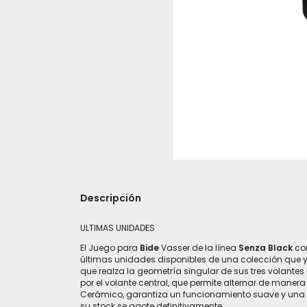
Descripción
ULTIMAS UNIDADES
El Juego para
Bide
Vasser de la línea
Senza Black
co
últimas unidades disponibles de una colección que 
que realza la geometría singular de sus tres volantes 
por el volante central, que permite alternar de maner
Cerámico, garantiza un funcionamiento suave y una dur
su stock se agote definitivamente.