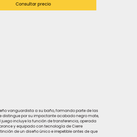
iseño vanguardista a su baño, formando parte de las
se distingue por su impactante acabado negro mate,
l juego incluye la función de transferencia, operada
e bronce y equipado con tecnología de Cierre
inción de un diseño único e irrepetible antes de que