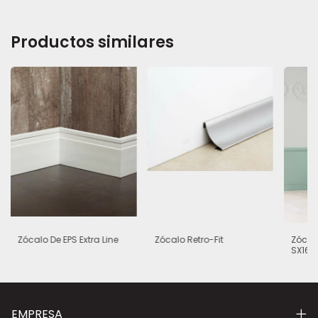
Productos similares
Zócalo De EPS Extra Line
Zócalo Retro-Fit
Zócal
SX165
EMPRESA