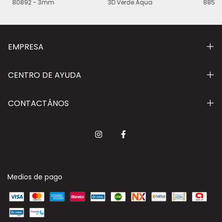
80892 - 3mm
3D Verde Aqua
88511
EMPRESA
CENTRO DE AYUDA
CONTACTÁNOS
Medios de pago