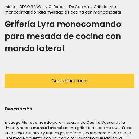
Inicio
.
DECO BAÑO
.
▸ Griferías
.
De Cocina
.
Grifería Lyra
monocomando para mesada de cocina con mando lateral
Grifería Lyra monocomando
para mesada de cocina con
mando lateral
Descripción
El Juego
Monocomando
para mesada de
Cocina
Vasser de la
línea
Lyra
con
mando lateral
es una grifería de cocina que ofrece
un diseño distintivo y una ergonomía mejorada para el uso diario.
Este modelo cuenta con un pico alto y giratorio que facilita la