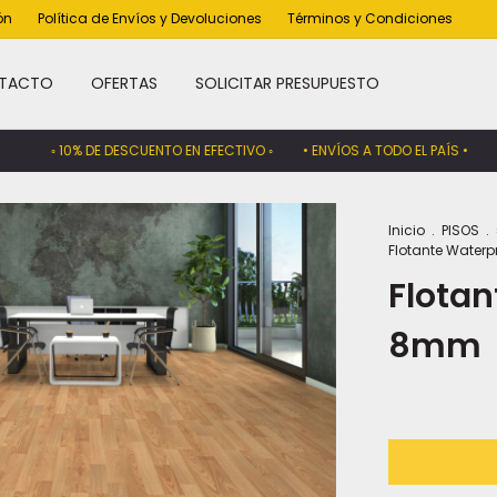
ón
Política de Envíos y Devoluciones
Términos y Condiciones
TACTO
OFERTAS
SOLICITAR PRESUPUESTO
◦ 10% DE DESCUENTO EN EFECTIVO ◦
• ENVÍOS A TODO EL PAÍS •
◦ GAR
Inicio
.
PISOS
.
Flotante Water
Flotan
8mm