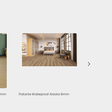
10mm
Flotante Waterproof Alaska 8mm
Flotante Wate
con manta