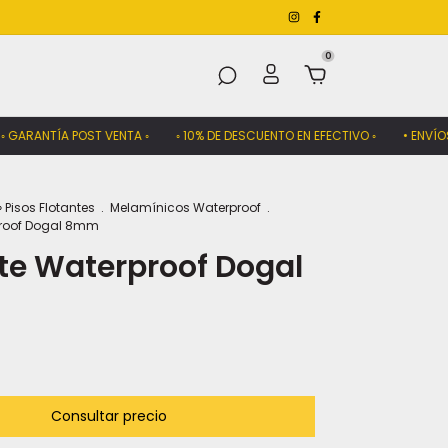
0
ANTÍA POST VENTA ◦
◦ 10% DE DESCUENTO EN EFECTIVO ◦
• ENVÍOS A TO
› Pisos Flotantes
.
Melamínicos Waterproof
.
proof Dogal 8mm
te Waterproof Dogal