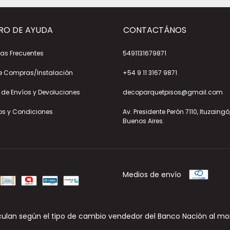
RO DE AYUDA
CONTACTÁNOS
as Frecuentes
5491131679871
e Compras/Instalación
+54 9 11 3167 9871
a de Envíos y Devoluciones
decoparquetpisos@gmail.com
os y Condiciones
Av. Presidente Perón 7110, Ituzaingó
Buenos Aires.
Medios de envío
culan según el tipo de cambio vendedor del Banco Nación al mo