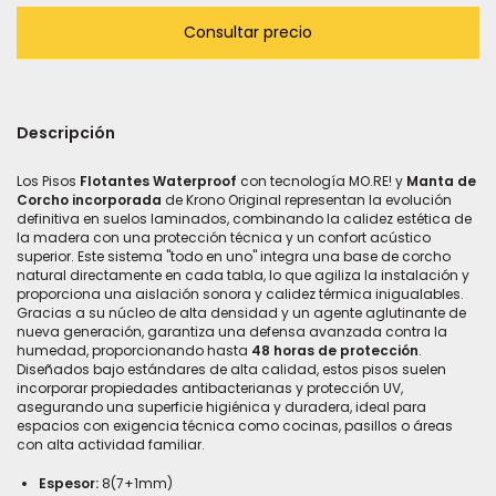
Descripción
Ge
Los Pisos
Flotantes Waterproof
con tecnología MO.RE!
y
Manta de
Corcho incorporada
de Krono Original representan la evolución
definitiva en suelos laminados, combinando la calidez estética de
la madera con una protección técnica y un confort acústico
superior. Este sistema "todo en uno" integra una base de corcho
natural directamente en cada tabla, lo que agiliza la instalación y
proporciona una aislación sonora y calidez térmica inigualables.
Gracias a su núcleo de alta densidad y un agente aglutinante de
nueva generación, garantiza una defensa avanzada contra la
humedad, proporcionando hasta
48 horas de protección
.
Diseñados bajo estándares de alta calidad, estos pisos suelen
incorporar propiedades antibacterianas y protección UV,
asegurando una superficie higiénica y duradera, ideal para
espacios con exigencia técnica como cocinas, pasillos o áreas
con alta actividad familiar.
Espesor:
8(7+1mm)