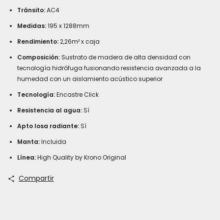
Tránsito:
AC4
Medidas:
195 x 1288mm
Rendimiento:
2,26m² x caja
Composición:
Sustrato de madera de alta densidad con
tecnología hidrófuga fusionando resistencia avanzada a la
humedad con un aislamiento acústico superior
Tecnología:
Encastre Click
Resistencia al agua:
Sí
Apto losa radiante:
Sí
Manta:
Incluida
Línea:
High Quality by Krono Original
Los
Compartir
Pisos
Flotantes
Waterproof
representan
la
evolución
tecnológica