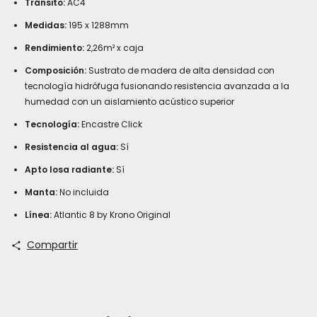
Tránsito:
AC4
Medidas:
195 x 1288mm
Rendimiento:
2,26m² x caja
Composición:
Sustrato de madera de alta densidad con
tecnología hidrófuga fusionando resistencia avanzada a la
humedad con un aislamiento acústico superior
Tecnología:
Encastre Click
Resistencia al agua:
Sí
Apto losa radiante:
Sí
Manta:
No incluida
Línea:
Atlantic 8 by Krono Original
Los
Compartir
Pisos
Flotantes
Waterproof
representan
la
evolución
tecnológica
de