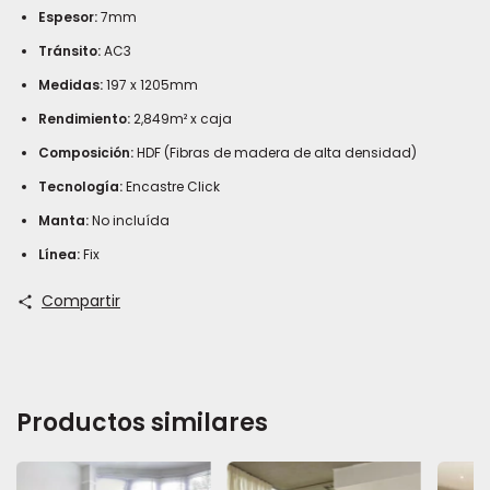
Espesor:
7mm
Tránsito:
AC3
Medidas:
197 x 1205mm
Rendimiento:
2,849m² x caja
Composición:
HDF (Fibras de madera de alta densidad)
Tecnología:
Encastre Click
Manta:
No incluída
Línea:
Fix
Compartir
Productos similares