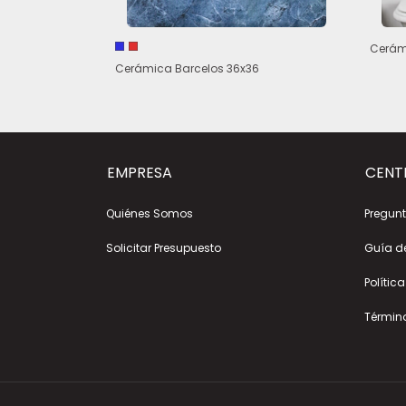
Cerámi
Cerámica Barcelos 36x36
EMPRESA
CENT
Quiénes Somos
Pregunt
Solicitar Presupuesto
Guía d
Polític
Términ