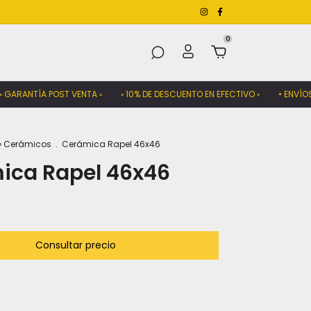
0
ANTÍA POST VENTA ◦
◦ 10% DE DESCUENTO EN EFECTIVO ◦
• ENVÍOS A TO
› Cerámicos
.
Cerámica Rapel 46x46
ica Rapel 46x46