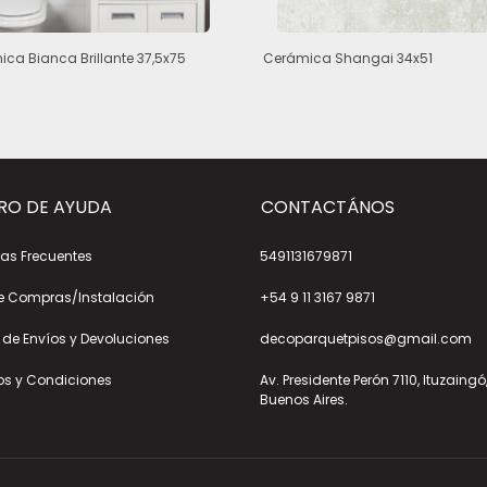
ca Bianca Brillante 37,5x75
Cerámica Shangai 34x51
RO DE AYUDA
CONTACTÁNOS
as Frecuentes
5491131679871
e Compras/Instalación
+54 9 11 3167 9871
a de Envíos y Devoluciones
decoparquetpisos@gmail.com
os y Condiciones
Av. Presidente Perón 7110, Ituzaingó
Buenos Aires.