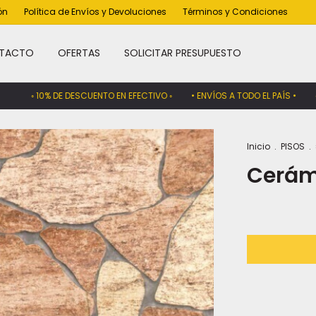
ón
Política de Envíos y Devoluciones
Términos y Condiciones
TACTO
OFERTAS
SOLICITAR PRESUPUESTO
◦ 10% DE DESCUENTO EN EFECTIVO ◦
• ENVÍOS A TODO EL PAÍS •
◦ GAR
Inicio
.
PISOS
.
Cerám