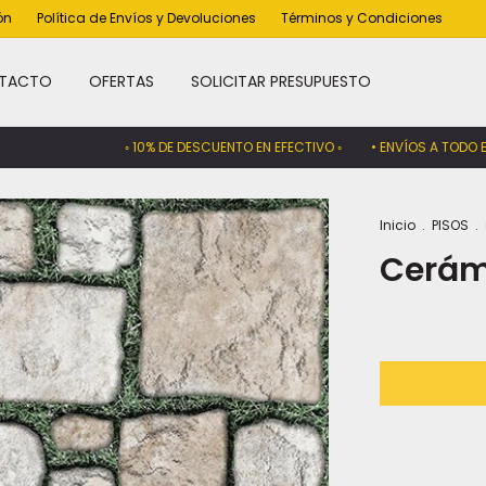
ón
Política de Envíos y Devoluciones
Términos y Condiciones
TACTO
OFERTAS
SOLICITAR PRESUPUESTO
◦ 10% DE DESCUENTO EN EFECTIVO ◦
• ENVÍOS A TODO EL PAÍ
Inicio
.
PISOS
.
Cerám