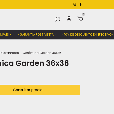
0
S •
◦ GARANTÍA POST VENTA ◦
◦ 10% DE DESCUENTO EN EFECTIVO ◦
•
› Cerámicos
.
Cerámica Garden 36x36
ica Garden 36x36