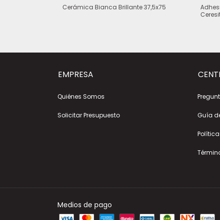
 46x46
Cerámica Bianca Brillante 37,5x75
Adhes
Ceresi
EMPRESA
CENT
Quiénes Somos
Pregunt
Solicitar Presupuesto
Guía d
Polític
Términ
Medios de pago