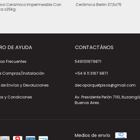
ivo Ceramico Impermeable Con
Cerámica Berlin 37,5x75
ta x25kg
RO DE AYUDA
CONTACTÁNOS
as Frecuentes
5491131679871
e Compras/Instalación
+54 9 11 3167 9871
a de Envíos y Devoluciones
decoparquetpisos@gmail.com
os y Condiciones
Av. Presidente Perón 7110, Ituzaingó
Buenos Aires.
Medios de envío