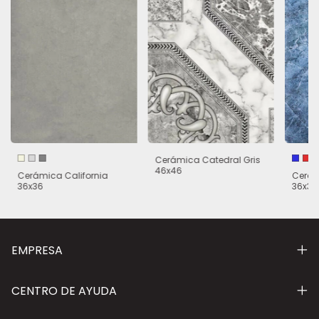
Cerámica Catedral Gris
46x46
Cerámica California
Cerám
36x36
36x36
EMPRESA
CENTRO DE AYUDA