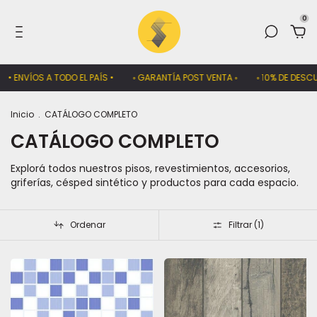
0
• ENVÍOS A TODO EL PAÍS •
◦ GARANTÍA POST VENTA ◦
◦ 10% DE DESCU
Inicio
.
CATÁLOGO COMPLETO
CATÁLOGO COMPLETO
Explorá todos nuestros pisos, revestimientos, accesorios,
griferías, césped sintético y productos para cada espacio.
Ordenar
Filtrar (
1
)