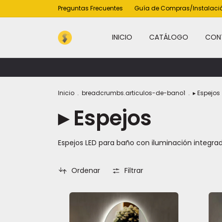
Preguntas Frecuentes
Guía de Compras/Instalaci
INICIO
CATÁLOGO
CON
◦
Inicio
.
breadcrumbs.articulos-de-bano1
.
▸ Espejos
▸ Espejos
Espejos LED para baño con iluminación integra
Ordenar
Filtrar