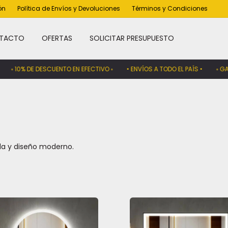
ón
Política de Envíos y Devoluciones
Términos y Condiciones
TACTO
OFERTAS
SOLICITAR PRESUPUESTO
 10% DE DESCUENTO EN EFECTIVO ◦
• ENVÍOS A TODO EL PAÍS •
◦ GARANT
da y diseño moderno.