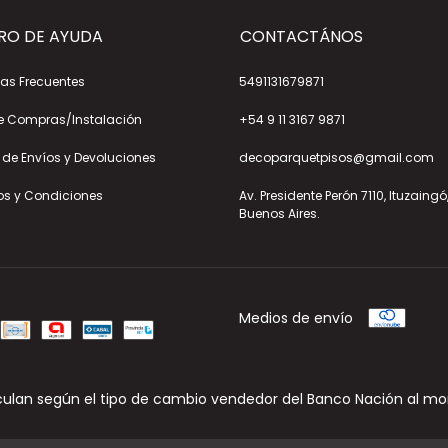
RO DE AYUDA
CONTACTÁNOS
as Frecuentes
5491131679871
e Compras/Instalación
+54 9 11 3167 9871
a de Envíos y Devoluciones
decoparquetpisos@gmail.com
os y Condiciones
Av. Presidente Perón 7110, Ituzaingó
Buenos Aires.
Medios de envío
culan según el tipo de cambio vendedor del Banco Nación al mo